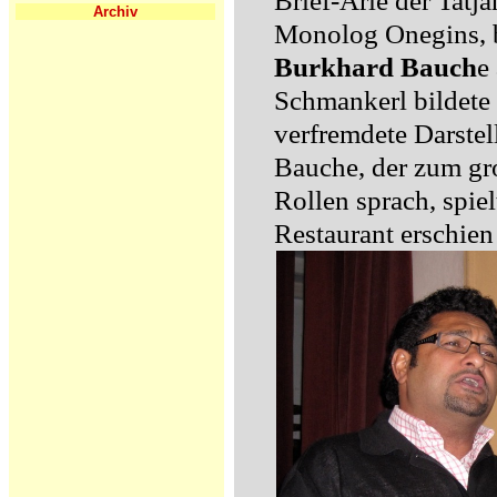
Brief-Arie der Tatj
Archiv
Monolog Onegins, be
Burkhard Bauch
e
Schmankerl bildete 
verfremdete Darste
Bauche, der zum gr
Rollen sprach, spie
Restaurant erschi