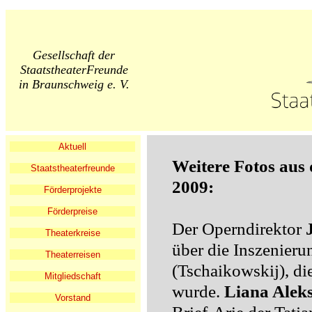
Gesellschaft der
StaatstheaterFreunde
in Braunschweig e. V.
Aktuell
Weitere Fotos aus
Staatstheaterfreunde
2009:
Förderprojekte
Förderpreise
Der Operndirektor
Theaterkreise
über die Inszenieru
Theaterreisen
(Tschaikowskij), d
Mitgliedschaft
wurde.
Liana Alek
Vorstand