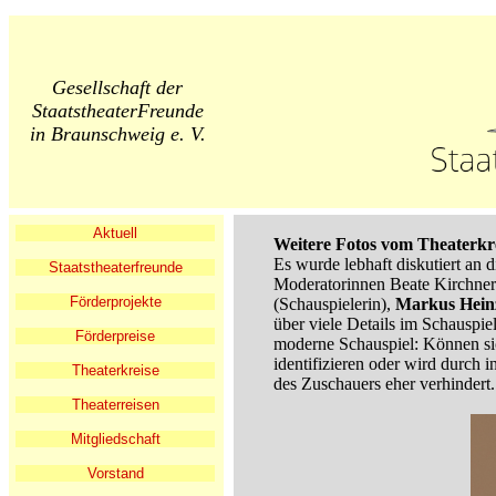
Gesellschaft der
StaatstheaterFreunde
in Braunschweig e. V.
Aktuell
Weitere Fotos vom Theaterkr
Es wurde lebhaft diskutiert an
Staatstheaterfreunde
Moderatorinnen Beate Kirchner 
Förderprojekte
(Schauspielerin),
Markus Hein
über viele Details im Schauspie
Förderpreise
moderne Schauspiel: Können sic
identifizieren oder wird durch 
Theaterkreise
des Zuschauers eher verhindert.
Theaterreisen
Mitgliedschaft
Vorstand